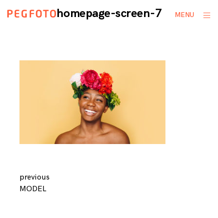
Skip
homepage-screen-7
ope
MENU
to
sid
content
Continue
previous
MODEL
Reading